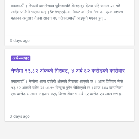
काठमाडौँ । नेपाली कांग्रेसका पूर्वसभापति शेरबहादुर देउवा यहि साउन २६ गते
स्वदेश फर्किने भएका छन् ।&nbsp;देउवा निकट कांग्रेस नेता डा. प्रकाशशरण
महतका अनुसार देउवा साउन २६ गतेकाठमाडौं आइपुग्ने भएका हुन्...
3 days ago
अर्थ-व्यापार
नेप्सेमा १३.८२ अंकको गिरावट, ४ अर्ब ६२ करोडको कारोबार
काठमाडौँ । नेप्सेमा आज दोहोरो अंकको गिरावट आएको छ । आज विहिबार नेप्से
१३.८२ अंकले घटेर २६५४.१५ विन्दुमा पुगेर रोकिएको छ ।आज ३४७ कम्पनिका
एक करोड ८ लाख ४ हजार ४२६ कित्ता शेयर ४ अर्ब ६२ करोड २७ लाख ७७ ह...
3 days ago