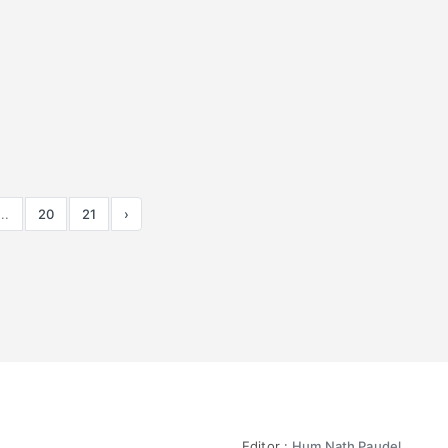
...
20
21
›
Editor :
Hum Nath Paudel