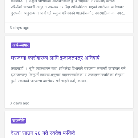
काठमाडौँ । रूकुम पश्चिमको आठबीसकोट दुग्ध सहकारी संस्थालाई करोडौँ
रुपैयाँको सरकारी अनुदान उपलब्ध गराउँदा अनियमितता भएको आरोपमा अख्तियार
दुरुपयोग अनुसन्धान आयोगले रूकुम पश्चिमको आठबीसकोट नगरपालिकाका नगर...
3 days ago
अर्थ-व्यापार
घरजग्गा कारोबारका लागि इजाजतपत्र अनिवार्य
काठमाडौं । भूमि व्यवस्थापन तथा अभिलेख विभागले घरजग्गा सम्बन्धी कारोबार गर्न
इजाजतपत्र लिनुपर्ने व्यवस्थाअनुसार महानगरपालिका र उपमहानगरपालिका क्षेत्रमा
ठूलो रकमको घरजग्गा कारोबार गर्न चाहने फर्म, कम्पन...
3 days ago
राजनीति
देउवा साउन २६ गते स्वदेश फर्किदै